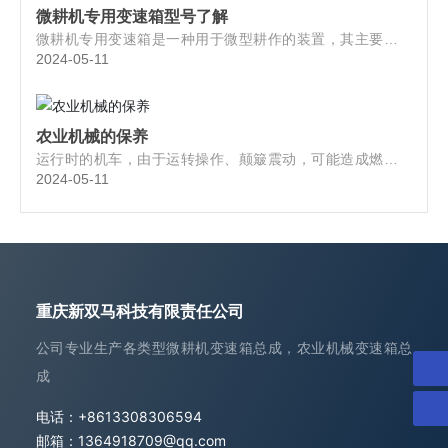
微耕机专用变速箱型号了解
微耕机专用变速箱是一种用于微型耕作的装置，其主要作用
是通过传动和调节转速来控制耕作深度和速度。微耕机专用
2024-05-11
变速箱具有体积小、结构简单、性能稳定等优点，常用于家
庭和农业生产中。
农业机械的保养
运行时的机车，由于运转操作、颠簸震动，可能造成燃油连
通部件出现松动而漏油，因此要保持良好的检修习惯，做到
2024-05-11
安全行车，减少油耗，提高经济效益。
重庆新双马科技有限责任公司
公司专业生产各类型微耕机变速箱总成，农业机械变速箱总
成
电话：
+8613308306594
邮箱：
1364918709@qq.com