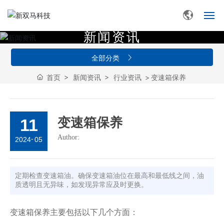
新
闻
资
讯
网站首页
全部分类
关于我们
首页
新闻资讯
行业资讯
变速箱保养
产品展示
11
变速箱保养
新闻资讯
Author:
-
2024
05
人才招聘
定期检查变速箱油。确保变速箱油位在最高和最低线之间，油
联系我们
质透明且无异味，如发现异常应及时更换。
变速箱保养主要包括以下几个方面：